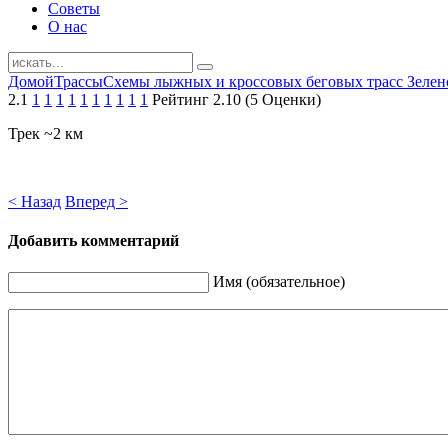
Советы
О нас
Домой
Трассы
Схемы лыжных и кроссовых беговых трасс Зелен
2.1
1
1
1
1
1
1
1
1
1
1
Рейтинг 2.10 (5 Оценки)
Трек ~2 км
< Назад
Вперед >
Добавить комментарий
Имя (обязательное)